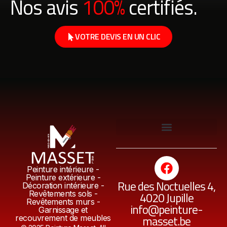
Nos avis
100%
certifiés.
VOTRE DEVIS EN UN CLIC
Revêtement sol en résine époxy
Peinture intérieure -
Peinture extérieure -
Rue des Noctuelles 4,
Décoration intérieure -
Revêtements sols -
4020 Jupille
Revêtements murs -
info@peinture-
Garnissage et
masset.be
recouvrement de meubles